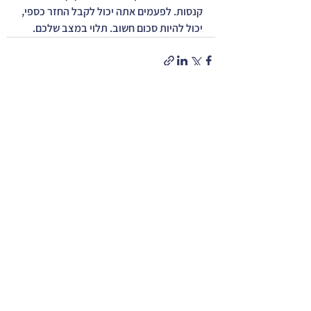
קנסות. לפעמים אתה יכול לקבל החזר כספי, 
יכול להיות סכום חשוב. תלוי במצב שלכם.
תגובות
כתיבת תגובה...
יועצי מס ארה"ב Borderless Tax Accountants